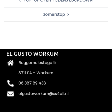
POP-UP OPEN TIJDENS LOCKDOWN
navigation
zomerstop
EL GUSTO WORKUM
Roggemolestege 5
8711 EA – Workum
06 387 89 438
elgustoworkum@xs4all.nl