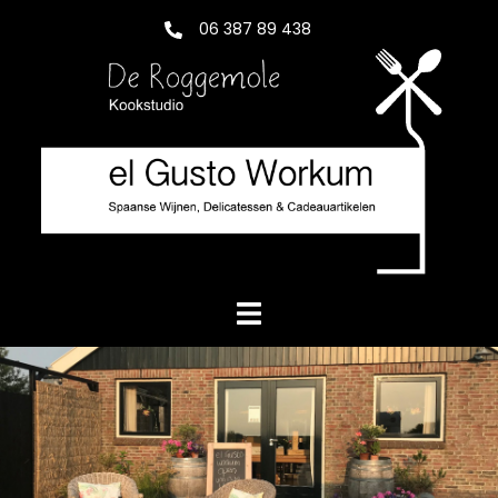
Skip
06 387 89 438
to
content
Toggle
menu